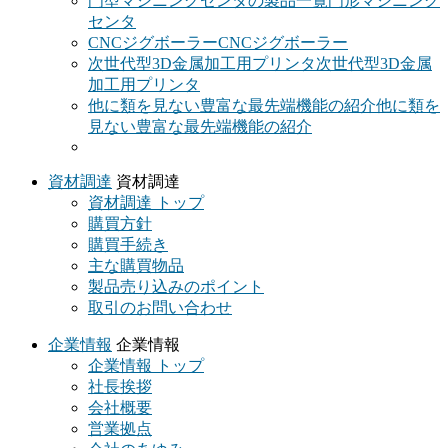
門型マシニングセンタの製品一覧
門形マシニング
センタ
CNCジグボーラー
CNCジグボーラー
次世代型3D金属加工用プリンタ
次世代型3D金属
加工用プリンタ
他に類を見ない豊富な最先端機能の紹介
他に類を
見ない豊富な最先端機能の紹介
資材調達
資材調達
資材調達 トップ
購買方針
購買手続き
主な購買物品
製品売り込みのポイント
取引のお問い合わせ
企業情報
企業情報
企業情報 トップ
社長挨拶
会社概要
営業拠点