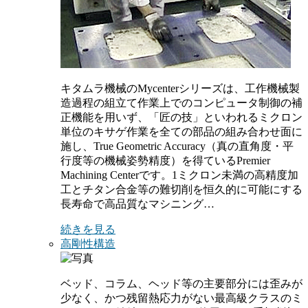
キタムラ機械のMycenterシリーズは、工作機械製
造過程の組立て作業上でのコンピュータ制御の補
正機能を用いず、「匠の技」といわれるミクロン
単位のキサゲ作業を全ての部品の組み合わせ面に
施し、True Geometric Accuracy（真の直角度・平
行度等の機械姿勢精度）を得ているPremier
Machining Centerです。1ミクロン未満の高精度加
工とチタン合金等の難切削を恒久的に可能にする
長寿命で高品質なマシニング…
続きを見る
高剛性構造
ベッド、コラム、ヘッド等の主要部分には歪みが
少なく、かつ残留熱応力がない最高級クラスのミ