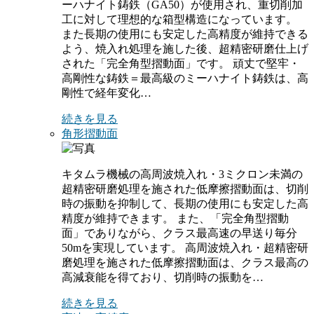
ーハナイト鋳鉄（GA50）が使用され、重切削加
工に対して理想的な箱型構造になっています。
また長期の使用にも安定した高精度が維持できる
よう、焼入れ処理を施した後、超精密研磨仕上げ
された「完全角型摺動面」です。 頑丈で堅牢・
高剛性な鋳鉄＝最高級のミーハナイト鋳鉄は、高
剛性で経年変化…
続きを見る
角形摺動面
キタムラ機械の高周波焼入れ・3ミクロン未満の
超精密研磨処理を施された低摩擦摺動面は、切削
時の振動を抑制して、長期の使用にも安定した高
精度が維持できます。 また、「完全角型摺動
面」でありながら、クラス最高速の早送り毎分
50mを実現しています。 高周波焼入れ・超精密研
磨処理を施された低摩擦摺動面は、クラス最高の
高減衰能を得ており、切削時の振動を…
続きを見る