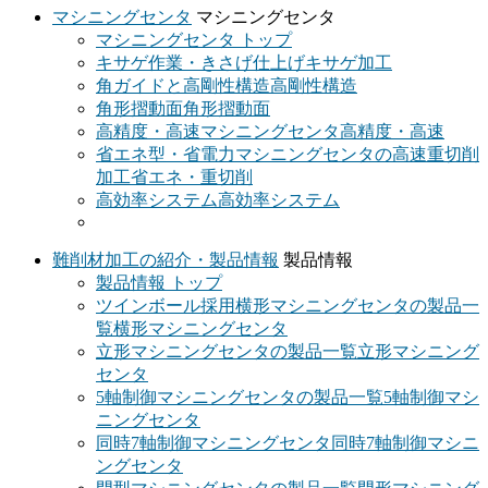
マシニングセンタ
マシニングセンタ
マシニングセンタ トップ
キサゲ作業・きさげ仕上げ
キサゲ加工
角ガイドと高剛性構造
高剛性構造
角形摺動面
角形摺動面
高精度・高速マシニングセンタ
高精度・高速
省エネ型・省電力マシニングセンタの高速重切削
加工
省エネ・重切削
高効率システム
高効率システム
難削材加工の紹介・製品情報
製品情報
製品情報 トップ
ツインボール採用横形マシニングセンタの製品一
覧
横形マシニングセンタ
立形マシニングセンタの製品一覧
立形マシニング
センタ
5軸制御マシニングセンタの製品一覧
5軸制御マシ
ニングセンタ
同時7軸制御マシニングセンタ
同時7軸制御マシニ
ングセンタ