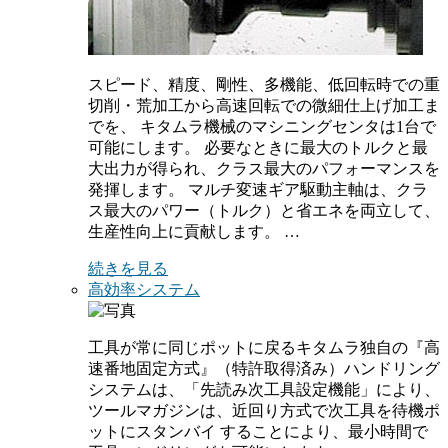
スピード、精度、剛性、多機能、低回転時での重
切削・荒加工から高速回転での微細仕上げ加工ま
でを、 キタムラ機械のマシニングセンタは1台で
可能にします。 必要なときに最大のトルクと最
大出力が得られ、クラス最大のパフォーマンスを
発揮します。 マルチ変速ギア駆動主軸は、クラ
ス最大のパワー（トルク）と省エネを両立して、
生産性向上に貢献します。 …
続きを見る
高効率システム
工具が常に同じポットに戻るキタムラ独自の『高
速番地固定方式』（特許取得済み）ハンドリング
システムは、「先読み次工具設定機能」により、
ツールマガジンは、近回り方式で次工具を待機ポ
ットにスタンバイ することにより、最小時間で