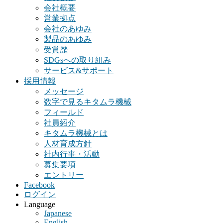
会社概要
営業拠点
会社のあゆみ
製品のあゆみ
受賞歴
SDGsへの取り組み
サービス&サポート
採用情報
メッセージ
数字で見るキタムラ機械
フィールド
社員紹介
キタムラ機械とは
人材育成方針
社内行事・活動
募集要項
エントリー
Facebook
ログイン
Language
Japanese
English