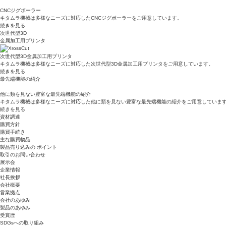
CNCジグボーラー
キタムラ機械は多様なニーズに対応したCNCジグボーラーをご用意しています。
続きを見る
次世代型3D
金属加工用プリンタ
次世代型3D金属加工用プリンタ
キタムラ機械は多様なニーズに対応した次世代型3D金属加工用プリンタをご用意しています。
続きを見る
最先端機能の紹介
他に類を見ない豊富な最先端機能の紹介
キタムラ機械は多様なニーズに対応した他に類を見ない豊富な最先端機能の紹介をご用意していま
続きを見る
資材調達
購買方針
購買手続き
主な購買物品
製品売り込みの ポイント
取引のお問い合わせ
展示会
企業情報
社長挨拶
会社概要
営業拠点
会社のあゆみ
製品のあゆみ
受賞歴
SDGsへの取り組み