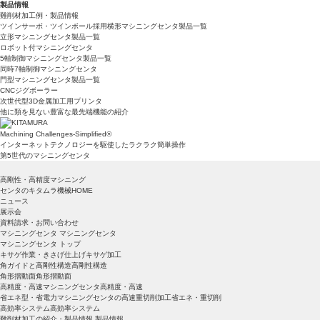
製品情報
難削材加工例・製品情報
ツインサーボ・ツインボール採用横形マシニングセンタ製品一覧
立形マシニングセンタ製品一覧
ロボット付マシニングセンタ
5軸制御マシニングセンタ製品一覧
同時7軸制御マシニングセンタ
門型マシニングセンタ製品一覧
CNCジグボーラー
次世代型3D金属加工用プリンタ
他に類を見ない豊富な最先端機能の紹介
Machining Challenges-Simplified
®
インターネットテクノロジーを駆使したラクラク簡単操作
第5世代のマシニングセンタ
高剛性・高精度マシニング
センタのキタムラ機械HOME
ニュース
展示会
資料請求・お問い合わせ
マシニングセンタ
マシニングセンタ
マシニングセンタ トップ
キサゲ作業・きさげ仕上げ
キサゲ加工
角ガイドと高剛性構造
高剛性構造
角形摺動面
角形摺動面
高精度・高速マシニングセンタ
高精度・高速
省エネ型・省電力マシニングセンタの高速重切削加工
省エネ・重切削
高効率システム
高効率システム
難削材加工の紹介・製品情報
製品情報