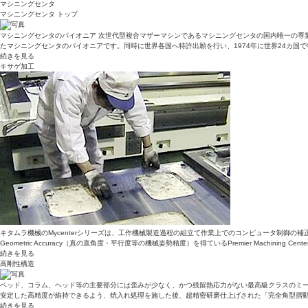
マシニングセンタ
マシニングセンタ トップ
マシニングセンタのパイオニア 次世代型複合マザーマシンであるマシニングセンタの国内唯一の専業メ
たマシニングセンタのパイオニアです。同時に世界各国へ特許出願を行い、1974年に世界24カ国
続きを見る
キサゲ加工
キタムラ機械のMycenterシリーズは、工作機械製造過程の組立て作業上でのコンピュータ制御の
Geometric Accuracy（真の直角度・平行度等の機械姿勢精度）を得ているPremier Mach
続きを見る
高剛性構造
ベッド、コラム、ヘッド等の主要部分には歪みが少なく、かつ残留熱応力がない最高級クラスのミー
安定した高精度が維持できるよう、焼入れ処理を施した後、超精密研磨仕上げされた「完全角型摺動
続きを見る