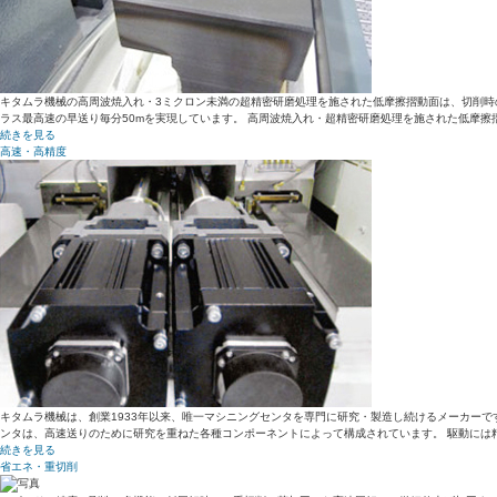
キタムラ機械の高周波焼入れ・3ミクロン未満の超精密研磨処理を施された低摩擦摺動面は、切削時
ラス最高速の早送り毎分50mを実現しています。 高周波焼入れ・超精密研磨処理を施された低摩
続きを見る
高速・高精度
キタムラ機械は、創業1933年以来、唯一マシニングセンタを専門に研究・製造し続けるメーカーで
ンタは、高速送りのために研究を重ねた各種コンポーネントによって構成されています。 駆動には
続きを見る
省エネ・重切削