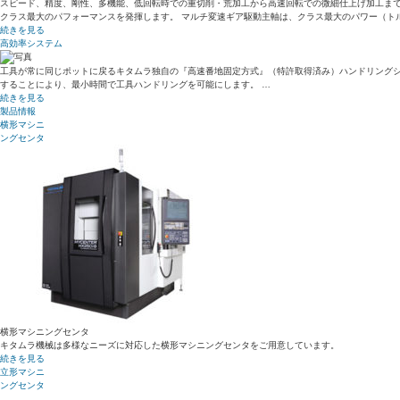
スピード、精度、剛性、多機能、低回転時での重切削・荒加工から高速回転での微細仕上げ加工まで
クラス最大のパフォーマンスを発揮します。 マルチ変速ギア駆動主軸は、クラス最大のパワー（ト
続きを見る
高効率システム
工具が常に同じポットに戻るキタムラ独自の『高速番地固定方式』（特許取得済み）ハンドリング
することにより、最小時間で工具ハンドリングを可能にします。 …
続きを見る
製品情報
横形マシニ
ングセンタ
横形マシニングセンタ
キタムラ機械は多様なニーズに対応した横形マシニングセンタをご用意しています。
続きを見る
立形マシニ
ングセンタ