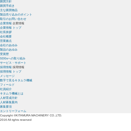
購買方針
購買手続き
主な購買物品
製品売り込みのポイント
取引のお問い合わせ
企業情報
企業情報
企業情報 トップ
社長挨拶
会社概要
営業拠点
会社のあゆみ
製品のあゆみ
受賞歴
SDGsへの取り組み
サービス・サポート
採用情報
採用情報
採用情報 トップ
メッセージ
数字で見るキタムラ機械
フィールド
社員紹介
キタムラ機械とは
人材育成方針
人材募集案内
募集要項
エントリーフォーム
Copyright ©KITAMURA MACHINERY CO.,LTD.
2016 All rights reserved