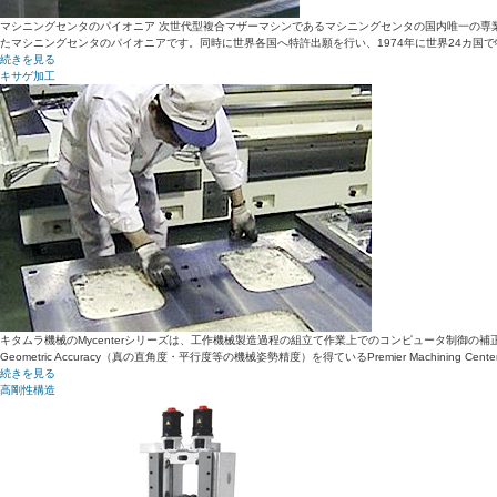
マシニングセンタのパイオニア 次世代型複合マザーマシンであるマシニングセンタの国内唯一の専業メ
たマシニングセンタのパイオニアです。同時に世界各国へ特許出願を行い、1974年に世界24カ国
続きを見る
キサゲ加工
キタムラ機械のMycenterシリーズは、工作機械製造過程の組立て作業上でのコンピュータ制御の
Geometric Accuracy（真の直角度・平行度等の機械姿勢精度）を得ているPremier Mach
続きを見る
高剛性構造