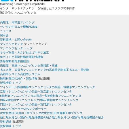
Machining Challenges-Simplified
®
インターネットテクノロジーを駆使したラクラク簡単操作
第5世代のマシニングセンタ
高剛性・高精度マシニング
センタのキタムラ機械HOME
ニュース
展示会
資料請求・お問い合わせ
マシニングセンタ
マシニングセンタ
マシニングセンタ トップ
キサゲ作業・きさげ仕上げ
キサゲ加工
角ガイドと高剛性構造
高剛性構造
角形摺動面
角形摺動面
高精度・高速マシニングセンタ
高精度・高速
省エネ型・省電力マシニングセンタの高速重切削加工
省エネ・重切削
高効率システム
高効率システム
難削材加工の紹介・製品情報
製品情報
製品情報 トップ
ツインボール採用横形マシニングセンタの製品一覧
横形マシニングセンタ
立形マシニングセンタの製品一覧
立形マシニングセンタ
5軸制御マシニングセンタの製品一覧
5軸制御マシニングセンタ
同時7軸制御マシニングセンタ
同時7軸制御マシニングセンタ
門型マシニングセンタの製品一覧
門形マシニングセンタ
CNCジグボーラー
CNCジグボーラー
次世代型3D金属加工用プリンタ
次世代型3D金属加工用プリンタ
他に類を見ない豊富な最先端機能の紹介
他に類を見ない豊富な最先端機能の紹介
資材調達
資材調達
資材調達 トップ