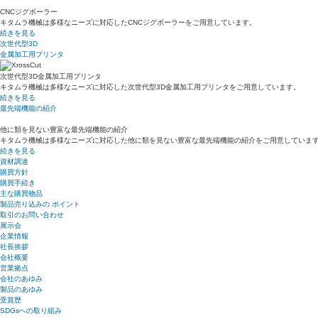
CNCジグボーラー
キタムラ機械は多様なニーズに対応したCNCジグボーラーをご用意しています。
続きを見る
次世代型3D
金属加工用プリンタ
次世代型3D金属加工用プリンタ
キタムラ機械は多様なニーズに対応した次世代型3D金属加工用プリンタをご用意しています。
続きを見る
最先端機能の紹介
他に類を見ない豊富な最先端機能の紹介
キタムラ機械は多様なニーズに対応した他に類を見ない豊富な最先端機能の紹介をご用意していま
続きを見る
資材調達
購買方針
購買手続き
主な購買物品
製品売り込みの ポイント
取引のお問い合わせ
展示会
企業情報
社長挨拶
会社概要
営業拠点
会社のあゆみ
製品のあゆみ
受賞歴
SDGsへの取り組み