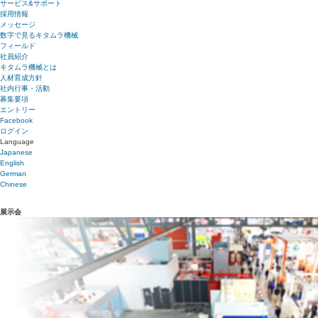
サービス&サポート
採用情報
メッセージ
数字で見るキタムラ機械
フィールド
社員紹介
キタムラ機械とは
人材育成方針
社内行事・活動
募集要項
エントリー
Facebook
ログイン
Language
Japanese
English
German
Chinese
展示会