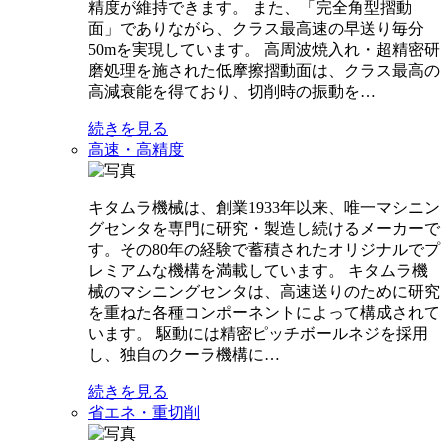
精度が維持できます。 また、「完全角型摺動
面」でありながら、クラス最高速の早送り毎分
50mを実現しています。 高周波焼入れ・超精密研
磨処理を施された低摩擦摺動面は、クラス最高の
高減衰能を得ており、切削時の振動を…
続きを見る
高速・高精度
キタムラ機械は、創業1933年以来、唯一マシニン
グセンタを専門に研究・製造し続けるメーカーで
す。その80年の経験で蓄積されたオリジナルでプ
レミアムな機構を満載しています。 キタムラ機
械のマシニングセンタは、高速送りのために研究
を重ねた各種コンポーネントによって構成されて
います。 駆動には精密ピッチボールネジを採用
し、独自のクーラ機構に…
続きを見る
省エネ・重切削