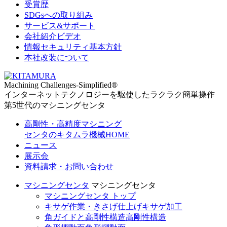
受賞歴
SDGsへの取り組み
サービス&サポート
会社紹介ビデオ
情報セキュリティ基本方針
本社改装について
Machining Challenges-Simplified
®
インターネットテクノロジーを駆使したラクラク簡単操作
第5世代のマシニングセンタ
高剛性・高精度マシニング
センタのキタムラ機械HOME
ニュース
展示会
資料請求・お問い合わせ
マシニングセンタ
マシニングセンタ
マシニングセンタ トップ
キサゲ作業・きさげ仕上げ
キサゲ加工
角ガイドと高剛性構造
高剛性構造