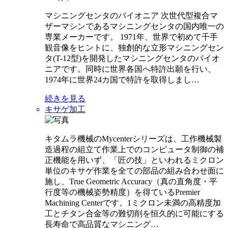
マシニングセンタのパイオニア 次世代型複合マ
ザーマシンであるマシニングセンタの国内唯一の
専業メーカーです。 1971年、世界で初めて千手
観音像をヒントに、独創的な立形マシニングセン
タ(T-12型)を開発したマシニングセンタのパイオ
ニアです。同時に世界各国へ特許出願を行い、
1974年に世界24カ国で特許を取得しまし…
続きを見る
キサゲ加工
キタムラ機械のMycenterシリーズは、工作機械製
造過程の組立て作業上でのコンピュータ制御の補
正機能を用いず、「匠の技」といわれるミクロン
単位のキサゲ作業を全ての部品の組み合わせ面に
施し、True Geometric Accuracy（真の直角度・平
行度等の機械姿勢精度）を得ているPremier
Machining Centerです。1ミクロン未満の高精度加
工とチタン合金等の難切削を恒久的に可能にする
長寿命で高品質なマシニング…