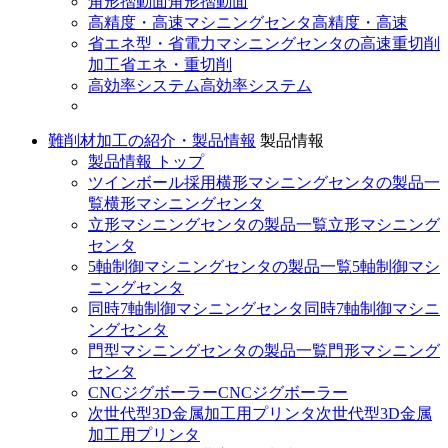
角形摺動面
角形摺動面
高精度・高速マシニングセンタ
高精度・高速
省エネ型・省電力マシニングセンタの高速重切削
加工
省エネ・重切削
高効率システム
高効率システム
難削材加工の紹介・製品情報
製品情報
製品情報 トップ
ツインボール採用横形マシニングセンタの製品一
覧
横形マシニングセンタ
立形マシニングセンタの製品一覧
立形マシニング
センタ
5軸制御マシニングセンタの製品一覧
5軸制御マシ
ニングセンタ
同時7軸制御マシニングセンタ
同時7軸制御マシニ
ングセンタ
門型マシニングセンタの製品一覧
門形マシニング
センタ
CNCジグボーラー
CNCジグボーラー
次世代型3D金属加工用プリンタ
次世代型3D金属
加工用プリンタ