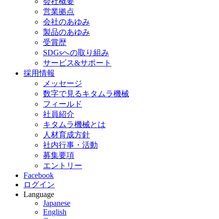
会社概要
営業拠点
会社のあゆみ
製品のあゆみ
受賞歴
SDGsへの取り組み
サービス&サポート
採用情報
メッセージ
数字で見るキタムラ機械
フィールド
社員紹介
キタムラ機械とは
人材育成方針
社内行事・活動
募集要項
エントリー
Facebook
ログイン
Language
Japanese
English