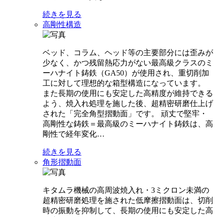
続きを見る
高剛性構造
ベッド、コラム、ヘッド等の主要部分には歪みが
少なく、かつ残留熱応力がない最高級クラスのミ
ーハナイト鋳鉄（GA50）が使用され、重切削加
工に対して理想的な箱型構造になっています。
また長期の使用にも安定した高精度が維持できる
よう、焼入れ処理を施した後、超精密研磨仕上げ
された「完全角型摺動面」です。 頑丈で堅牢・
高剛性な鋳鉄＝最高級のミーハナイト鋳鉄は、高
剛性で経年変化…
続きを見る
角形摺動面
キタムラ機械の高周波焼入れ・3ミクロン未満の
超精密研磨処理を施された低摩擦摺動面は、切削
時の振動を抑制して、長期の使用にも安定した高