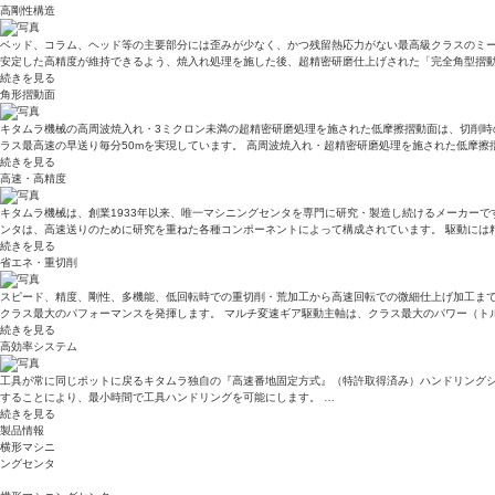
高剛性構造
ベッド、コラム、ヘッド等の主要部分には歪みが少なく、かつ残留熱応力がない最高級クラスのミー
安定した高精度が維持できるよう、焼入れ処理を施した後、超精密研磨仕上げされた「完全角型摺動
続きを見る
角形摺動面
キタムラ機械の高周波焼入れ・3ミクロン未満の超精密研磨処理を施された低摩擦摺動面は、切削時
ラス最高速の早送り毎分50mを実現しています。 高周波焼入れ・超精密研磨処理を施された低摩
続きを見る
高速・高精度
キタムラ機械は、創業1933年以来、唯一マシニングセンタを専門に研究・製造し続けるメーカーで
ンタは、高速送りのために研究を重ねた各種コンポーネントによって構成されています。 駆動には
続きを見る
省エネ・重切削
スピード、精度、剛性、多機能、低回転時での重切削・荒加工から高速回転での微細仕上げ加工まで
クラス最大のパフォーマンスを発揮します。 マルチ変速ギア駆動主軸は、クラス最大のパワー（ト
続きを見る
高効率システム
工具が常に同じポットに戻るキタムラ独自の『高速番地固定方式』（特許取得済み）ハンドリング
することにより、最小時間で工具ハンドリングを可能にします。 …
続きを見る
製品情報
横形マシニ
ングセンタ