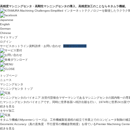
高精度マシニングセンタ・高剛性マシニングセンタの導入、高精度加工のことならキタムラ機械。
Japanese
English
German
Chinese
サイトマップ
ログイン
サービスホットライン
資料請求・お問い合わせ
各種ダウンロード
トップページ
ニュース
マシニングセンタ
マシニングセンタ トップ
マシニングセンタのパイオニア 次世代型複合マザーマシンであるマシニングセンタの国内唯一の専業メ
たマシニングセンタのパイオニアです。同時に世界各国へ特許出願を行い、1974年に世界24カ国
続きを見る
キサゲ加工
キタムラ機械のMycenterシリーズは、工作機械製造過程の組立て作業上でのコンピュータ制御の
Geometric Accuracy（真の直角度・平行度等の機械姿勢精度）を得ているPremier Mach
続きを見る