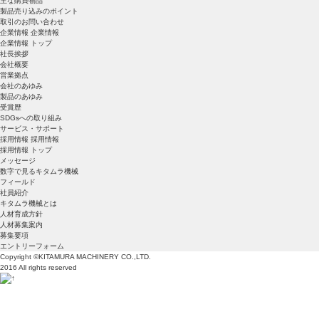
主な購買物品
製品売り込みのポイント
取引のお問い合わせ
企業情報
企業情報
企業情報 トップ
社長挨拶
会社概要
営業拠点
会社のあゆみ
製品のあゆみ
受賞歴
SDGsへの取り組み
サービス・サポート
採用情報
採用情報
採用情報 トップ
メッセージ
数字で見るキタムラ機械
フィールド
社員紹介
キタムラ機械とは
人材育成方針
人材募集案内
募集要項
エントリーフォーム
Copyright ©KITAMURA MACHINERY CO.,LTD.
2016 All rights reserved