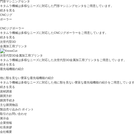
門形マシニングセンタ
キタムラ機械は多様なニーズに対応した門形マシニングセンタをご用意しています。
続きを見る
CNCジグ
ボーラー
CNCジグボーラー
キタムラ機械は多様なニーズに対応したCNCジグボーラーをご用意しています。
続きを見る
次世代型3D
金属加工用プリンタ
次世代型3D金属加工用プリンタ
キタムラ機械は多様なニーズに対応した次世代型3D金属加工用プリンタをご用意しています。
続きを見る
最先端機能の紹介
他に類を見ない豊富な最先端機能の紹介
キタムラ機械は多様なニーズに対応した他に類を見ない豊富な最先端機能の紹介をご用意していま
続きを見る
資材調達
購買方針
購買手続き
主な購買物品
製品売り込みの ポイント
取引のお問い合わせ
展示会
企業情報
社長挨拶
会社概要