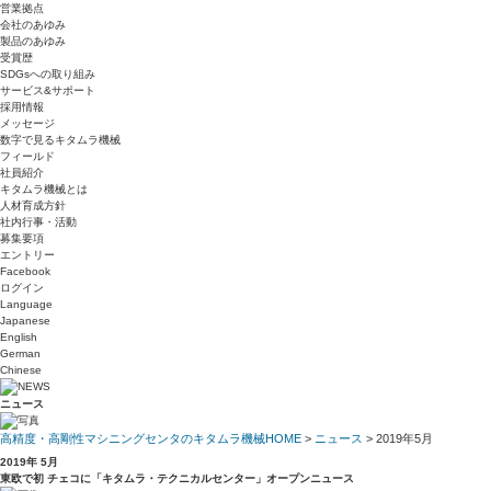
営業拠点
会社のあゆみ
製品のあゆみ
受賞歴
SDGsへの取り組み
サービス&サポート
採用情報
メッセージ
数字で見るキタムラ機械
フィールド
社員紹介
キタムラ機械とは
人材育成方針
社内行事・活動
募集要項
エントリー
Facebook
ログイン
Language
Japanese
English
German
Chinese
ニュース
高精度・高剛性マシニングセンタのキタムラ機械HOME
>
ニュース
> 2019年5月
2019年 5月
東欧で初 チェコに「キタムラ・テクニカルセンター」オープン
ニュース