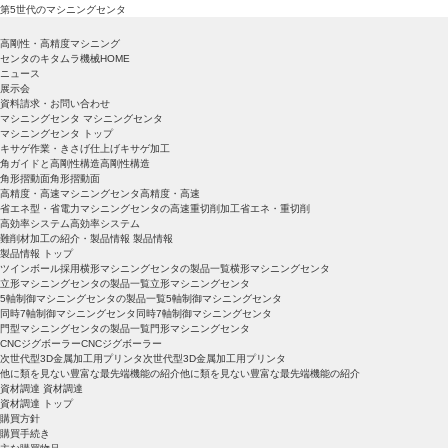
第5世代のマシニングセンタ
高剛性・高精度マシニング
センタのキタムラ機械HOME
ニュース
展示会
資料請求・お問い合わせ
マシニングセンタ
マシニングセンタ
マシニングセンタ トップ
キサゲ作業・きさげ仕上げ
キサゲ加工
角ガイドと高剛性構造
高剛性構造
角形摺動面
角形摺動面
高精度・高速マシニングセンタ
高精度・高速
省エネ型・省電力マシニングセンタの高速重切削加工
省エネ・重切削
高効率システム
高効率システム
難削材加工の紹介・製品情報
製品情報
製品情報 トップ
ツインボール採用横形マシニングセンタの製品一覧
横形マシニングセンタ
立形マシニングセンタの製品一覧
立形マシニングセンタ
5軸制御マシニングセンタの製品一覧
5軸制御マシニングセンタ
同時7軸制御マシニングセンタ
同時7軸制御マシニングセンタ
門型マシニングセンタの製品一覧
門形マシニングセンタ
CNCジグボーラー
CNCジグボーラー
次世代型3D金属加工用プリンタ
次世代型3D金属加工用プリンタ
他に類を見ない豊富な最先端機能の紹介
他に類を見ない豊富な最先端機能の紹介
資材調達
資材調達
資材調達 トップ
購買方針
購買手続き