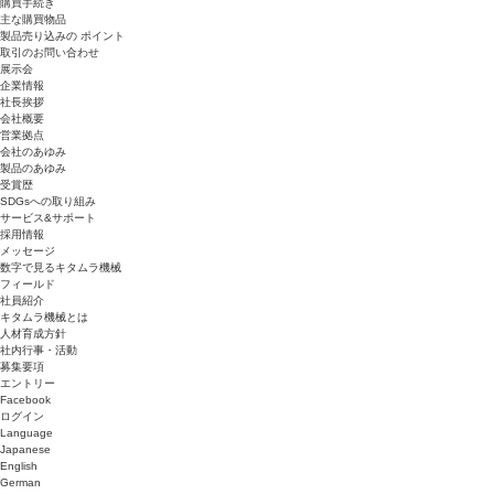
購買手続き
主な購買物品
製品売り込みの ポイント
取引のお問い合わせ
展示会
企業情報
社長挨拶
会社概要
営業拠点
会社のあゆみ
製品のあゆみ
受賞歴
SDGsへの取り組み
サービス&サポート
採用情報
メッセージ
数字で見るキタムラ機械
フィールド
社員紹介
キタムラ機械とは
人材育成方針
社内行事・活動
募集要項
エントリー
Facebook
ログイン
Language
Japanese
English
German