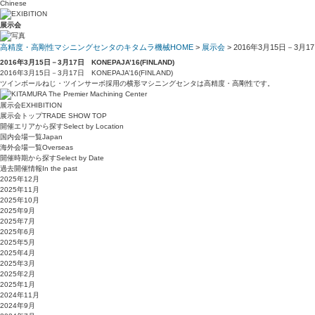
Chinese
展示会
高精度・高剛性マシニングセンタのキタムラ機械HOME
>
展示会
> 2016年3月15日－3月17日
2016年3月15日－3月17日 KONEPAJA’16(FINLAND)
2016年3月15日－3月17日 KONEPAJA’16(FINLAND)
ツインボールねじ・ツインサーボ採用の横形マシニングセンタは高精度・高剛性です。
展示会
EXHIBITION
展示会トップ
TRADE SHOW TOP
開催エリアから探す
Select by Location
国内会場一覧
Japan
海外会場一覧
Overseas
開催時期から探す
Select by Date
過去開催情報
In the past
2025年12月
2025年11月
2025年10月
2025年9月
2025年7月
2025年6月
2025年5月
2025年4月
2025年3月
2025年2月
2025年1月
2024年11月
2024年9月