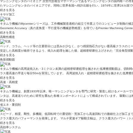
マシニングセンタのパイオニア 次世代型複合マザーマシンであるマシニングセンタの国内唯一の専業メ
たマシニングセンタのパイオニアです。同時に世界各国へ特許出願を行い、1974年に世界24カ国
続きを見る
キサゲ加工
キタムラ機械のMycenterシリーズは、工作機械製造過程の組立て作業上でのコンピュータ制御の
Geometric Accuracy（真の直角度・平行度等の機械姿勢精度）を得ているPremier Mach
続きを見る
高剛性構造
ベッド、コラム、ヘッド等の主要部分には歪みが少なく、かつ残留熱応力がない最高級クラスのミー
安定した高精度が維持できるよう、焼入れ処理を施した後、超精密研磨仕上げされた「完全角型摺動
続きを見る
角形摺動面
キタムラ機械の高周波焼入れ・3ミクロン未満の超精密研磨処理を施された低摩擦摺動面は、切削時
ラス最高速の早送り毎分50mを実現しています。 高周波焼入れ・超精密研磨処理を施された低摩
続きを見る
高速・高精度
キタムラ機械は、創業1933年以来、唯一マシニングセンタを専門に研究・製造し続けるメーカーで
ンタは、高速送りのために研究を重ねた各種コンポーネントによって構成されています。 駆動には
続きを見る
省エネ・重切削
スピード、精度、剛性、多機能、低回転時での重切削・荒加工から高速回転での微細仕上げ加工まで
クラス最大のパフォーマンスを発揮します。 マルチ変速ギア駆動主軸は、クラス最大のパワー（ト
続きを見る
高効率システム