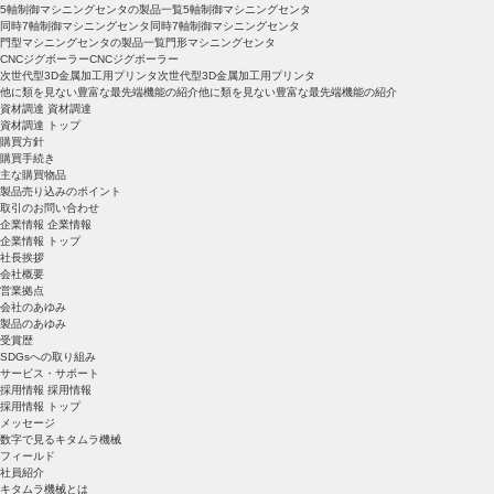
5軸制御マシニングセンタの製品一覧
5軸制御マシニングセンタ
同時7軸制御マシニングセンタ
同時7軸制御マシニングセンタ
門型マシニングセンタの製品一覧
門形マシニングセンタ
CNCジグボーラー
CNCジグボーラー
次世代型3D金属加工用プリンタ
次世代型3D金属加工用プリンタ
他に類を見ない豊富な最先端機能の紹介
他に類を見ない豊富な最先端機能の紹介
資材調達
資材調達
資材調達 トップ
購買方針
購買手続き
主な購買物品
製品売り込みのポイント
取引のお問い合わせ
企業情報
企業情報
企業情報 トップ
社長挨拶
会社概要
営業拠点
会社のあゆみ
製品のあゆみ
受賞歴
SDGsへの取り組み
サービス・サポート
採用情報
採用情報
採用情報 トップ
メッセージ
数字で見るキタムラ機械
フィールド
社員紹介
キタムラ機械とは