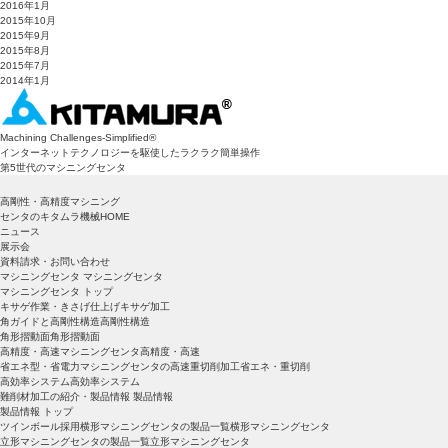
2016年1月
2015年10月
2015年9月
2015年8月
2015年7月
2014年1月
Machining Challenges-Simplified
®
インターネットテクノロジーを駆使したラクラク簡単操作
第5世代のマシニングセンタ
高剛性・高精度マシニング
センタのキタムラ機械HOME
ニュース
展示会
資料請求・お問い合わせ
マシニングセンタ
マシニングセンタ
マシニングセンタ トップ
キサゲ作業・きさげ仕上げ
キサゲ加工
角ガイドと高剛性構造
高剛性構造
角形摺動面
角形摺動面
高精度・高速マシニングセンタ
高精度・高速
省エネ型・省電力マシニングセンタの高速重切削加工
省エネ・重切削
高効率システム
高効率システム
難削材加工の紹介・製品情報
製品情報
製品情報 トップ
ツインボール採用横形マシニングセンタの製品一覧
横形マシニングセンタ
立形マシニングセンタの製品一覧
立形マシニングセンタ