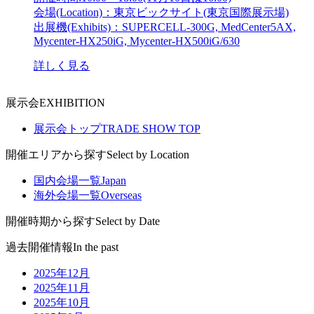
会場
(Location)
：東京ビックサイト(東京国際展示場)
出展機
(Exhibits)
：SUPERCELL-300G, MedCenter5AX,
Mycenter-HX250iG, Mycenter-HX500iG/630
詳しく見る
展示会
EXHIBITION
展示会トップ
TRADE SHOW TOP
開催エリアから探す
Select by Location
国内会場一覧
Japan
海外会場一覧
Overseas
開催時期から探す
Select by Date
過去開催情報
In the past
2025年12月
2025年11月
2025年10月