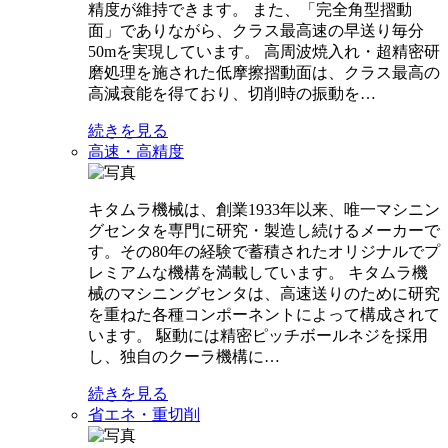
精度が維持できます。 また、「完全角型摺動
面」でありながら、クラス最高速の早送り毎分
50mを実現しています。 高周波焼入れ・超精密研
磨処理を施された低摩擦摺動面は、クラス最高の
高減衰能を得ており、切削時の振動を…
続きを見る
高速・高精度
キタムラ機械は、創業1933年以来、唯一マシニン
グセンタを専門に研究・製造し続けるメーカーで
す。その80年の経験で蓄積されたオリジナルでプ
レミアムな機構を満載しています。 キタムラ機
械のマシニングセンタは、高速送りのために研究
を重ねた各種コンポーネントによって構成されて
います。 駆動には精密ピッチボールネジを採用
し、独自のクーラ機構に…
続きを見る
省エネ・重切削