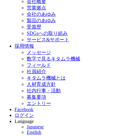
会社概要
営業拠点
会社のあゆみ
製品のあゆみ
受賞歴
SDGsへの取り組み
サービス&サポート
採用情報
メッセージ
数字で見るキタムラ機械
フィールド
社員紹介
キタムラ機械とは
人材育成方針
社内行事・活動
募集要項
エントリー
Facebook
ログイン
Language
Japanese
English