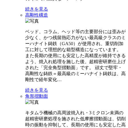
続きを見る
高剛性構造
ベッド、コラム、ヘッド等の主要部分には歪みが
少なく、かつ残留熱応力がない最高級クラスのミ
ーハナイト鋳鉄（GA50）が使用され、重切削加
工に対して理想的な箱型構造になっています。
また長期の使用にも安定した高精度が維持できる
よう、焼入れ処理を施した後、超精密研磨仕上げ
された「完全角型摺動面」です。 頑丈で堅牢・
高剛性な鋳鉄＝最高級のミーハナイト鋳鉄は、高
剛性で経年変化…
続きを見る
角形摺動面
キタムラ機械の高周波焼入れ・3ミクロン未満の
超精密研磨処理を施された低摩擦摺動面は、切削
時の振動を抑制して、長期の使用にも安定した高