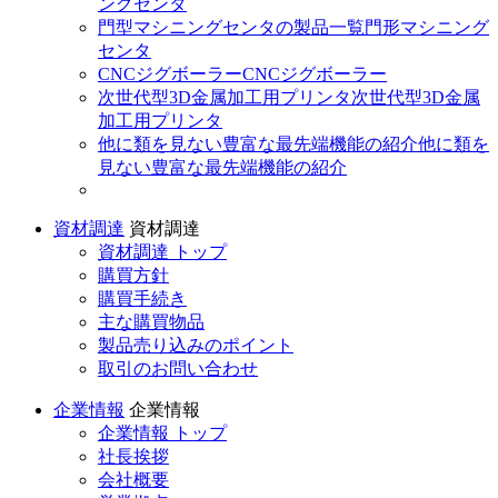
ングセンタ
門型マシニングセンタの製品一覧
門形マシニング
センタ
CNCジグボーラー
CNCジグボーラー
次世代型3D金属加工用プリンタ
次世代型3D金属
加工用プリンタ
他に類を見ない豊富な最先端機能の紹介
他に類を
見ない豊富な最先端機能の紹介
資材調達
資材調達
資材調達 トップ
購買方針
購買手続き
主な購買物品
製品売り込みのポイント
取引のお問い合わせ
企業情報
企業情報
企業情報 トップ
社長挨拶
会社概要