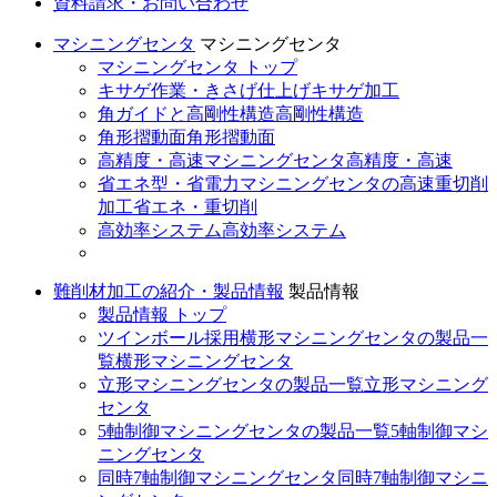
資料請求・お問い合わせ
マシニングセンタ
マシニングセンタ
マシニングセンタ トップ
キサゲ作業・きさげ仕上げ
キサゲ加工
角ガイドと高剛性構造
高剛性構造
角形摺動面
角形摺動面
高精度・高速マシニングセンタ
高精度・高速
省エネ型・省電力マシニングセンタの高速重切削
加工
省エネ・重切削
高効率システム
高効率システム
難削材加工の紹介・製品情報
製品情報
製品情報 トップ
ツインボール採用横形マシニングセンタの製品一
覧
横形マシニングセンタ
立形マシニングセンタの製品一覧
立形マシニング
センタ
5軸制御マシニングセンタの製品一覧
5軸制御マシ
ニングセンタ
同時7軸制御マシニングセンタ
同時7軸制御マシニ