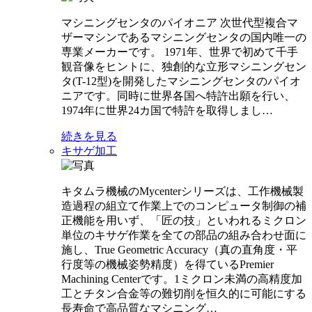
マシニングセンタのパイオニア 次世代型複合マ
ザーマシンであるマシニングセンタの国内唯一の
専業メーカーです。 1971年、世界で初めて千手
観音像をヒントに、独創的な立形マシニングセン
タ(T-12型)を開発したマシニングセンタのパイオ
ニアです。同時に世界各国へ特許出願を行い、
1974年に世界24カ国で特許を取得しまし…
続きを見る
キサゲ加工
キタムラ機械のMycenterシリーズは、工作機械製
造過程の組立て作業上でのコンピュータ制御の補
正機能を用いず、「匠の技」といわれるミクロン
単位のキサゲ作業を全ての部品の組み合わせ面に
施し、True Geometric Accuracy（真の直角度・平
行度等の機械姿勢精度）を得ているPremier
Machining Centerです。1ミクロン未満の高精度加
工とチタン合金等の難切削を恒久的に可能にする
長寿命で高品質なマシニング…