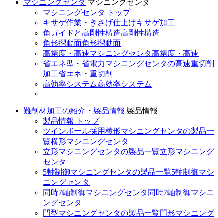
マシニングセンタ
マシニングセンタ
マシニングセンタ トップ
キサゲ作業・きさげ仕上げ
キサゲ加工
角ガイドと高剛性構造
高剛性構造
角形摺動面
角形摺動面
高精度・高速マシニングセンタ
高精度・高速
省エネ型・省電力マシニングセンタの高速重切削
加工
省エネ・重切削
高効率システム
高効率システム
難削材加工の紹介・製品情報
製品情報
製品情報 トップ
ツインボール採用横形マシニングセンタの製品一
覧
横形マシニングセンタ
立形マシニングセンタの製品一覧
立形マシニング
センタ
5軸制御マシニングセンタの製品一覧
5軸制御マシ
ニングセンタ
同時7軸制御マシニングセンタ
同時7軸制御マシニ
ングセンタ
門型マシニングセンタの製品一覧
門形マシニング