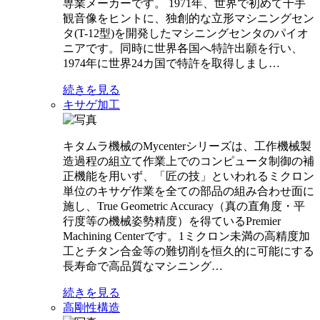
専業メーカーです。 1971年、世界で初めて千手
観音像をヒントに、独創的な立形マシニングセン
タ(T-12型)を開発したマシニングセンタのパイオ
ニアです。同時に世界各国へ特許出願を行い、
1974年に世界24カ国で特許を取得しまし…
続きを見る
キサゲ加工
キタムラ機械のMycenterシリーズは、工作機械製
造過程の組立て作業上でのコンピュータ制御の補
正機能を用いず、「匠の技」といわれるミクロン
単位のキサゲ作業を全ての部品の組み合わせ面に
施し、True Geometric Accuracy（真の直角度・平
行度等の機械姿勢精度）を得ているPremier
Machining Centerです。1ミクロン未満の高精度加
工とチタン合金等の難切削を恒久的に可能にする
長寿命で高品質なマシニング…
続きを見る
高剛性構造