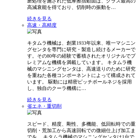
磨処理を施された低摩擦摺動面は、クラス最高の
高減衰能を得ており、切削時の振動を…
続きを見る
高速・高精度
キタムラ機械は、創業1933年以来、唯一マシニン
グセンタを専門に研究・製造し続けるメーカーで
す。その80年の経験で蓄積されたオリジナルでプ
レミアムな機構を満載しています。 キタムラ機
械のマシニングセンタは、高速送りのために研究
を重ねた各種コンポーネントによって構成されて
います。 駆動には精密ピッチボールネジを採用
し、独自のクーラ機構に…
続きを見る
省エネ・重切削
スピード、精度、剛性、多機能、低回転時での重
切削・荒加工から高速回転での微細仕上げ加工ま
でを、 キタムラ機械のマシニングセンタは1台で