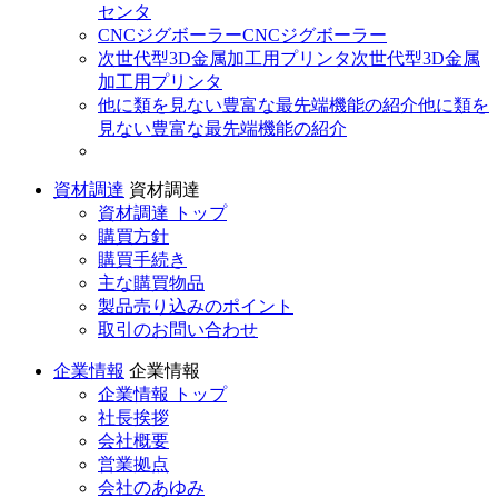
センタ
CNCジグボーラー
CNCジグボーラー
次世代型3D金属加工用プリンタ
次世代型3D金属
加工用プリンタ
他に類を見ない豊富な最先端機能の紹介
他に類を
見ない豊富な最先端機能の紹介
資材調達
資材調達
資材調達 トップ
購買方針
購買手続き
主な購買物品
製品売り込みのポイント
取引のお問い合わせ
企業情報
企業情報
企業情報 トップ
社長挨拶
会社概要
営業拠点
会社のあゆみ