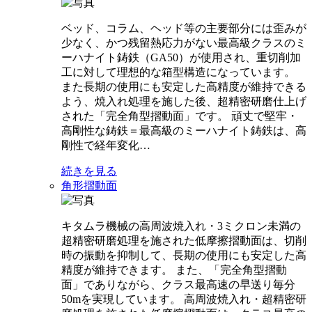
ベッド、コラム、ヘッド等の主要部分には歪みが
少なく、かつ残留熱応力がない最高級クラスのミ
ーハナイト鋳鉄（GA50）が使用され、重切削加
工に対して理想的な箱型構造になっています。
また長期の使用にも安定した高精度が維持できる
よう、焼入れ処理を施した後、超精密研磨仕上げ
された「完全角型摺動面」です。 頑丈で堅牢・
高剛性な鋳鉄＝最高級のミーハナイト鋳鉄は、高
剛性で経年変化…
続きを見る
角形摺動面
キタムラ機械の高周波焼入れ・3ミクロン未満の
超精密研磨処理を施された低摩擦摺動面は、切削
時の振動を抑制して、長期の使用にも安定した高
精度が維持できます。 また、「完全角型摺動
面」でありながら、クラス最高速の早送り毎分
50mを実現しています。 高周波焼入れ・超精密研