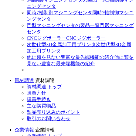
ニングセンタ
同時7軸制御マシニングセンタ
同時7軸制御マシニ
ングセンタ
門型マシニングセンタの製品一覧
門形マシニング
センタ
CNCジグボーラー
CNCジグボーラー
次世代型3D金属加工用プリンタ
次世代型3D金属
加工用プリンタ
他に類を見ない豊富な最先端機能の紹介
他に類を
見ない豊富な最先端機能の紹介
資材調達
資材調達
資材調達 トップ
購買方針
購買手続き
主な購買物品
製品売り込みのポイント
取引のお問い合わせ
企業情報
企業情報