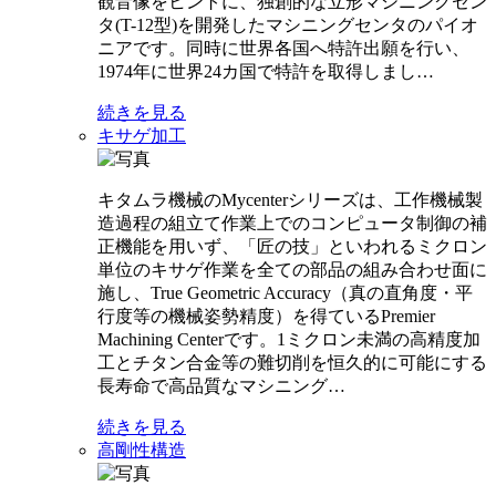
観音像をヒントに、独創的な立形マシニングセン
タ(T-12型)を開発したマシニングセンタのパイオ
ニアです。同時に世界各国へ特許出願を行い、
1974年に世界24カ国で特許を取得しまし…
続きを見る
キサゲ加工
キタムラ機械のMycenterシリーズは、工作機械製
造過程の組立て作業上でのコンピュータ制御の補
正機能を用いず、「匠の技」といわれるミクロン
単位のキサゲ作業を全ての部品の組み合わせ面に
施し、True Geometric Accuracy（真の直角度・平
行度等の機械姿勢精度）を得ているPremier
Machining Centerです。1ミクロン未満の高精度加
工とチタン合金等の難切削を恒久的に可能にする
長寿命で高品質なマシニング…
続きを見る
高剛性構造