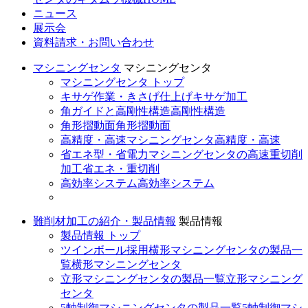
ニュース
展示会
資料請求・お問い合わせ
マシニングセンタ
マシニングセンタ
マシニングセンタ トップ
キサゲ作業・きさげ仕上げ
キサゲ加工
角ガイドと高剛性構造
高剛性構造
角形摺動面
角形摺動面
高精度・高速マシニングセンタ
高精度・高速
省エネ型・省電力マシニングセンタの高速重切削
加工
省エネ・重切削
高効率システム
高効率システム
難削材加工の紹介・製品情報
製品情報
製品情報 トップ
ツインボール採用横形マシニングセンタの製品一
覧
横形マシニングセンタ
立形マシニングセンタの製品一覧
立形マシニング
センタ
5軸制御マシニングセンタの製品一覧
5軸制御マシ