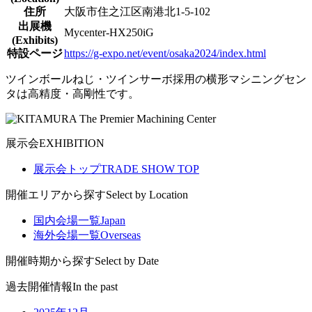
住所
大阪市住之江区南港北1-5-102
出展機
Mycenter-HX250iG
(Exhibits)
特設ページ
https://g-expo.net/event/osaka2024/index.html
ツインボールねじ・ツインサーボ採用の横形マシニングセン
タは高精度・高剛性です。
展示会
EXHIBITION
展示会トップ
TRADE SHOW TOP
開催エリアから探す
Select by Location
国内会場一覧
Japan
海外会場一覧
Overseas
開催時期から探す
Select by Date
過去開催情報
In the past