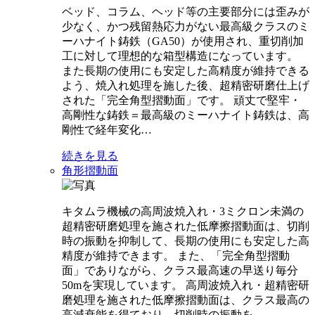
ベッド、コラム、ヘッド等の主要部分には歪みが
少なく、かつ残留熱応力がない最高級クラスのミ
ーハナイト鋳鉄（GA50）が使用され、重切削加
工に対して理想的な箱型構造になっています。
また長期の使用にも安定した高精度が維持できる
よう、焼入れ処理を施した後、超精密研磨仕上げ
された「完全角型摺動面」です。 頑丈で堅牢・
高剛性な鋳鉄＝最高級のミーハナイト鋳鉄は、高
剛性で経年変化…
続きを見る
角形摺動面
キタムラ機械の高周波焼入れ・3ミクロン未満の
超精密研磨処理を施された低摩擦摺動面は、切削
時の振動を抑制して、長期の使用にも安定した高
精度が維持できます。 また、「完全角型摺動
面」でありながら、クラス最高速の早送り毎分
50mを実現しています。 高周波焼入れ・超精密研
磨処理を施された低摩擦摺動面は、クラス最高の
高減衰能を得ており、切削時の振動を…