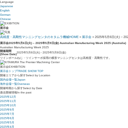
Language
Japanese
English
German
Chinese
展示会
高精度・高剛性マシニングセンタのキタムラ機械HOME
>
展示会
> 2025年5月6日(火) – 2025年
展示会
2025年5月6日(火) – 2025年5月9日(金) Australian Manufacturing Week 2025 (Australia)
Australian Manufacturing Week 2025
開催期間
2025年5月6日(火) - 2025年5月9日(金)
(Show Date)
ツインボールねじ・ツインサーボ採用の横形マシニングセンタは高精度・高剛性です。
展示会
EXHIBITION
展示会トップ
TRADE SHOW TOP
開催エリアから探す
Select by Location
国内会場一覧
Japan
海外会場一覧
Overseas
開催時期から探す
Select by Date
過去開催情報
In the past
2025年12月
2025年11月
2025年10月
2025年9月
2025年7月
2025年6月
2025年5月
2025年4月