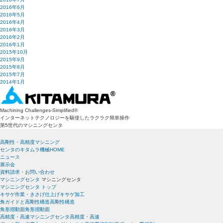
2016年6月
2016年5月
2016年4月
2016年3月
2016年2月
2016年1月
2015年10月
2015年9月
2015年8月
2015年7月
2014年1月
Machining Challenges-Simplified
®
インターネットテクノロジーを駆使したラクラク簡単操作
第5世代のマシニングセンタ
高剛性・高精度マシニング
センタのキタムラ機械HOME
ニュース
展示会
資料請求・お問い合わせ
マシニングセンタ
マシニングセンタ
マシニングセンタ トップ
キサゲ作業・きさげ仕上げ
キサゲ加工
角ガイドと高剛性構造
高剛性構造
角形摺動面
角形摺動面
高精度・高速マシニングセンタ
高精度・高速