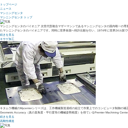
トップページ
ニュース
マシニングセンタ
マシニングセンタ トップ
マシニングセンタのパイオニア 次世代型複合マザーマシンであるマシニングセンタの国内唯一の専業メ
たマシニングセンタのパイオニアです。同時に世界各国へ特許出願を行い、1974年に世界24カ国
続きを見る
キサゲ加工
キタムラ機械のMycenterシリーズは、工作機械製造過程の組立て作業上でのコンピュータ制御の
Geometric Accuracy（真の直角度・平行度等の機械姿勢精度）を得ているPremier Mach
続きを見る
高剛性構造