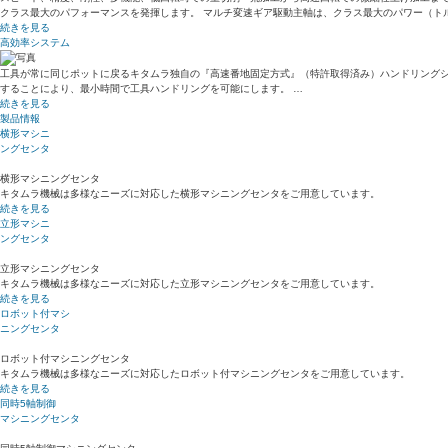
クラス最大のパフォーマンスを発揮します。 マルチ変速ギア駆動主軸は、クラス最大のパワー（ト
続きを見る
高効率システム
工具が常に同じポットに戻るキタムラ独自の『高速番地固定方式』（特許取得済み）ハンドリング
することにより、最小時間で工具ハンドリングを可能にします。 …
続きを見る
製品情報
横形マシニ
ングセンタ
横形マシニングセンタ
キタムラ機械は多様なニーズに対応した横形マシニングセンタをご用意しています。
続きを見る
立形マシニ
ングセンタ
立形マシニングセンタ
キタムラ機械は多様なニーズに対応した立形マシニングセンタをご用意しています。
続きを見る
ロボット付マシ
ニングセンタ
ロボット付マシニングセンタ
キタムラ機械は多様なニーズに対応したロボット付マシニングセンタをご用意しています。
続きを見る
同時5軸制御
マシニングセンタ