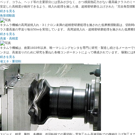
ベッド、コラム、ヘッド等の主要部分には歪みが少なく、かつ残留熱応力がない最高級クラスのミー
安定した高精度が維持できるよう、焼入れ処理を施した後、超精密研磨仕上げされた「完全角型摺動
続きを見る
角形摺動面
キタムラ機械の高周波焼入れ・3ミクロン未満の超精密研磨処理を施された低摩擦摺動面は、切削時
ラス最高速の早送り毎分50mを実現しています。 高周波焼入れ・超精密研磨処理を施された低摩
続きを見る
高速・高精度
キタムラ機械は、創業1933年以来、唯一マシニングセンタを専門に研究・製造し続けるメーカーで
ンタは、高速送りのために研究を重ねた各種コンポーネントによって構成されています。 駆動には
続きを見る
省エネ・重切削
スピード、精度、剛性、多機能、低回転時での重切削・荒加工から高速回転での微細仕上げ加工まで