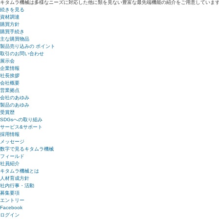
キタムラ機械は多様なニーズに対応した他に類を見ない豊富な最先端機能の紹介をご用意していま
続きを見る
資材調達
購買方針
購買手続き
主な購買物品
製品売り込みの ポイント
取引のお問い合わせ
展示会
企業情報
社長挨拶
会社概要
営業拠点
会社のあゆみ
製品のあゆみ
受賞歴
SDGsへの取り組み
サービス&サポート
採用情報
メッセージ
数字で見るキタムラ機械
フィールド
社員紹介
キタムラ機械とは
人材育成方針
社内行事・活動
募集要項
エントリー
Facebook
ログイン