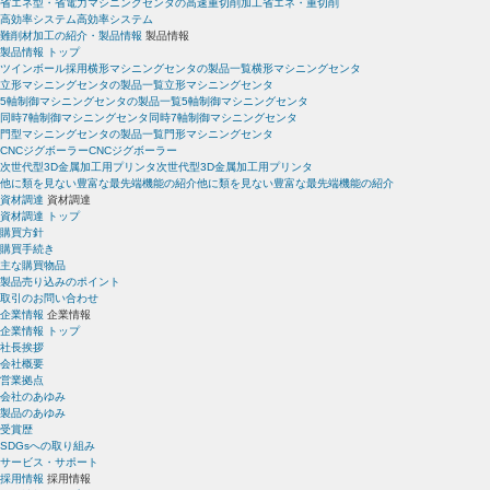
省エネ型・省電力マシニングセンタの高速重切削加工
省エネ・重切削
高効率システム
高効率システム
難削材加工の紹介・製品情報
製品情報
製品情報 トップ
ツインボール採用横形マシニングセンタの製品一覧
横形マシニングセンタ
立形マシニングセンタの製品一覧
立形マシニングセンタ
5軸制御マシニングセンタの製品一覧
5軸制御マシニングセンタ
同時7軸制御マシニングセンタ
同時7軸制御マシニングセンタ
門型マシニングセンタの製品一覧
門形マシニングセンタ
CNCジグボーラー
CNCジグボーラー
次世代型3D金属加工用プリンタ
次世代型3D金属加工用プリンタ
他に類を見ない豊富な最先端機能の紹介
他に類を見ない豊富な最先端機能の紹介
資材調達
資材調達
資材調達 トップ
購買方針
購買手続き
主な購買物品
製品売り込みのポイント
取引のお問い合わせ
企業情報
企業情報
企業情報 トップ
社長挨拶
会社概要
営業拠点
会社のあゆみ
製品のあゆみ
受賞歴
SDGsへの取り組み
サービス・サポート
採用情報
採用情報