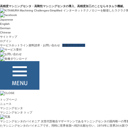
高精度マシニングセンタ・高剛性マシニングセンタの導入、高精度加工のことならキタムラ機械。
Japanese
English
German
Chinese
サイトマップ
ログイン
サービスホットライン
資料請求・お問い合わせ
各種ダウンロード
トップページ
ニュース
マシニングセンタ
マシニングセンタ トップ
マシニングセンタのパイオニア 次世代型複合マザーマシンであるマシニングセンタの国内唯一の専業メ
たマシニングセンタのパイオニアです。同時に世界各国へ特許出願を行い、1974年に世界24カ国