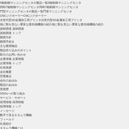
5軸制御マシニングセンタの製品一覧
5軸制御マシニングセンタ
同時7軸制御マシニングセンタ
同時7軸制御マシニングセンタ
門型マシニングセンタの製品一覧
門形マシニングセンタ
CNCジグボーラー
CNCジグボーラー
次世代型3D金属加工用プリンタ
次世代型3D金属加工用プリンタ
他に類を見ない豊富な最先端機能の紹介
他に類を見ない豊富な最先端機能の紹介
資材調達
資材調達
資材調達 トップ
購買方針
購買手続き
主な購買物品
製品売り込みのポイント
取引のお問い合わせ
企業情報
企業情報
企業情報 トップ
社長挨拶
会社概要
営業拠点
会社のあゆみ
製品のあゆみ
受賞歴
SDGsへの取り組み
サービス・サポート
採用情報
採用情報
採用情報 トップ
メッセージ
数字で見るキタムラ機械
フィールド
社員紹介
キタムラ機械とは