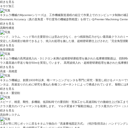
続きを見る
キサゲ加工
キタムラ機械のMycenterシリーズは、工作機械製造過程の組立て作業上でのコンピュータ制御の
Geometric Accuracy（真の直角度・平行度等の機械姿勢精度）を得ているPremier Mach
続きを見る
高剛性構造
ベッド、コラム、ヘッド等の主要部分には歪みが少なく、かつ残留熱応力がない最高級クラスのミー
安定した高精度が維持できるよう、焼入れ処理を施した後、超精密研磨仕上げされた「完全角型摺動
続きを見る
角形摺動面
キタムラ機械の高周波焼入れ・3ミクロン未満の超精密研磨処理を施された低摩擦摺動面は、切削時
ラス最高速の早送り毎分50mを実現しています。 高周波焼入れ・超精密研磨処理を施された低摩
続きを見る
高速・高精度
キタムラ機械は、創業1933年以来、唯一マシニングセンタを専門に研究・製造し続けるメーカーで
ンタは、高速送りのために研究を重ねた各種コンポーネントによって構成されています。 駆動には
続きを見る
省エネ・重切削
スピード、精度、剛性、多機能、低回転時での重切削・荒加工から高速回転での微細仕上げ加工まで
クラス最大のパフォーマンスを発揮します。 マルチ変速ギア駆動主軸は、クラス最大のパワー（ト
続きを見る
高効率システム
工具が常に同じポットに戻るキタムラ独自の『高速番地固定方式』（特許取得済み）ハンドリング
することにより、最小時間で工具ハンドリングを可能にします。 …