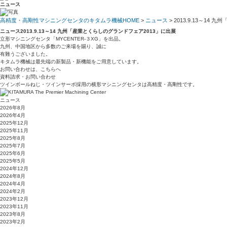
ニュース
高精度・高剛性マシニングセンタのキタムラ機械HOME
>
ニュース
> 2013.9.13～1
ニュース
2013.9.13～14 九州「産業とくらしのグランドフェア2013」に出展
立形マシニングセンタ「MYCENTER-３XG」を出品。
九州、中国地区から多数のご来場を賜り、誠に
有難うございました。
キタムラ機械は最先端の新製品・新機能をご用意しています。
お問い合わせは、こちらへ
資料請求・お問い合わせ
ツインボールねじ・ツインサーボ採用の横形マシニングセンタは高精度・高剛性です。
ニュース
2026年8月
2026年4月
2025年12月
2025年11月
2025年8月
2025年7月
2025年6月
2025年5月
2024年12月
2024年8月
2024年4月
2024年2月
2023年12月
2023年11月
2023年8月
2023年2月