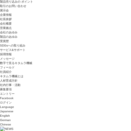
製品売り込みの ポイント
取引のお問い合わせ
展示会
企業情報
社長挨拶
会社概要
営業拠点
会社のあゆみ
製品のあゆみ
受賞歴
SDGsへの取り組み
サービス&サポート
採用情報
メッセージ
数字で見るキタムラ機械
フィールド
社員紹介
キタムラ機械とは
人材育成方針
社内行事・活動
募集要項
エントリー
Facebook
ログイン
Language
Japanese
English
German
Chinese