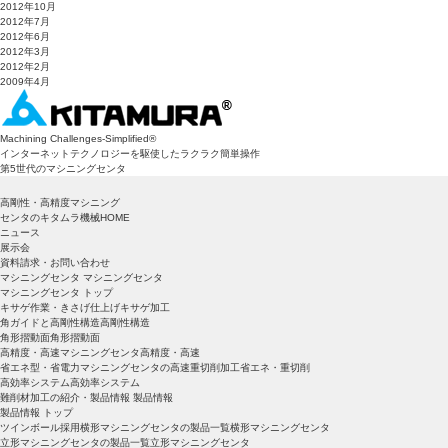
2012年10月
2012年7月
2012年6月
2012年3月
2012年2月
2009年4月
Machining Challenges-Simplified
®
インターネットテクノロジーを駆使したラクラク簡単操作
第5世代のマシニングセンタ
高剛性・高精度マシニング
センタのキタムラ機械HOME
ニュース
展示会
資料請求・お問い合わせ
マシニングセンタ
マシニングセンタ
マシニングセンタ トップ
キサゲ作業・きさげ仕上げ
キサゲ加工
角ガイドと高剛性構造
高剛性構造
角形摺動面
角形摺動面
高精度・高速マシニングセンタ
高精度・高速
省エネ型・省電力マシニングセンタの高速重切削加工
省エネ・重切削
高効率システム
高効率システム
難削材加工の紹介・製品情報
製品情報
製品情報 トップ
ツインボール採用横形マシニングセンタの製品一覧
横形マシニングセンタ
立形マシニングセンタの製品一覧
立形マシニングセンタ