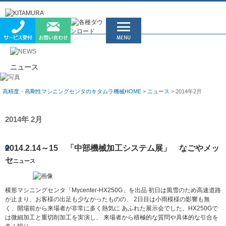
ニュース
高精度・高剛性マシニングセンタのキタムラ機械HOME
>
ニュース
> 2014年2月
2014年 2月
2014.2.14～15 「中部機械加工システム展」 なごやメッ
セ
ニュース
横形マシニングセンタ「Mycenter-HX250G」を出品 初日は風雪のため高速道路
が止まり、お客様の出足も少なかったものの、 2日目は小雨模様の影響も無
く、開場前から来場者が非常に多く熱気に あふれた展示会でした。HX250Gで
は微細加工と重切削加工を実演し、 来場者から積極的な質問や具体的な引合を