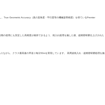
ometric Accuracy（真の直角度・平行度等の機械姿勢精度）を得ているPremier
た長期の使用にも安定した高精度が維持できるよう、焼入れ処理を施した後、超精密研磨仕上げされた
りながら、クラス最高速の早送り毎分50mを実現しています。 高周波焼入れ・超精密研磨処理を施