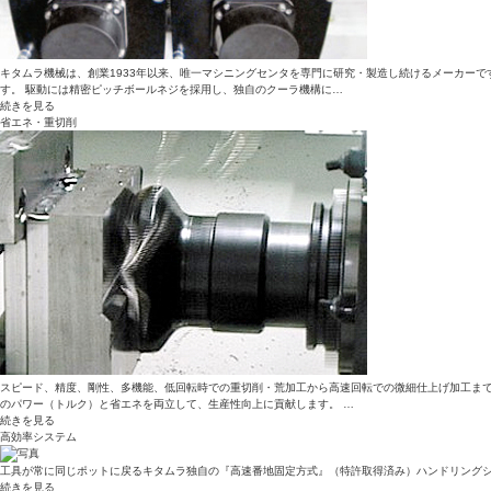
キタムラ機械は、創業1933年以来、唯一マシニングセンタを専門に研究・製造し続けるメーカー
す。 駆動には精密ピッチボールネジを採用し、独自のクーラ機構に…
続きを見る
省エネ・重切削
スピード、精度、剛性、多機能、低回転時での重切削・荒加工から高速回転での微細仕上げ加工まで
のパワー（トルク）と省エネを両立して、生産性向上に貢献します。 …
続きを見る
高効率システム
工具が常に同じポットに戻るキタムラ独自の『高速番地固定方式』（特許取得済み）ハンドリングシ
続きを見る