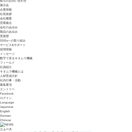
取引のお問い合わせ
展示会
企業情報
社長挨拶
会社概要
営業拠点
会社のあゆみ
製品のあゆみ
受賞歴
SDGsへの取り組み
サービス&サポート
採用情報
メッセージ
数字で見るキタムラ機械
フィールド
社員紹介
キタムラ機械とは
人材育成方針
社内行事・活動
募集要項
エントリー
Facebook
ログイン
Language
Japanese
English
German
Chinese
ニュース