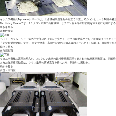
キタムラ機械のMycenterシリーズは、工作機械製造過程の組立て作業上でのコンピュータ制御の補正機能
Machining Centerです。1ミクロン未満の高精度加工とチタン合金等の難切削を恒久的に可能に
続きを見る
高剛性構造
ベッド、コラム、ヘッド等の主要部分には歪みが少なく、かつ残留熱応力がない最高級クラスのミー
「完全角型摺動面」です。 頑丈で堅牢・高剛性な鋳鉄＝最高級のミーハナイト鋳鉄は、高剛性で経
続きを見る
角形摺動面
キタムラ機械の高周波焼入れ・3ミクロン未満の超精密研磨処理を施された低摩擦摺動面は、切削時
された低摩擦摺動面は、クラス最高の高減衰能を得ており、切削時の振動を…
続きを見る
高速・高精度