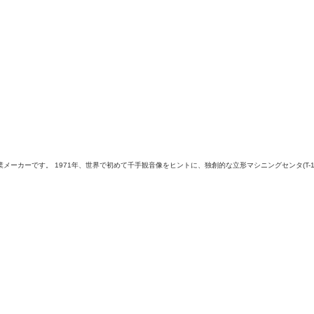
ーカーです。 1971年、世界で初めて千手観音像をヒントに、独創的な立形マシニングセンタ(T-