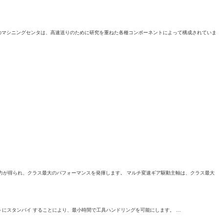
械のマシニングセンタは、高速送りのために研究を重ねた各種コンポーネントによって構成されていま
力が得られ、クラス最大のパフォーマンスを発揮します。 マルチ変速ギア駆動主軸は、クラス最大
にスタンバイ することにより、最小時間で工具ハンドリングを可能にします。 …