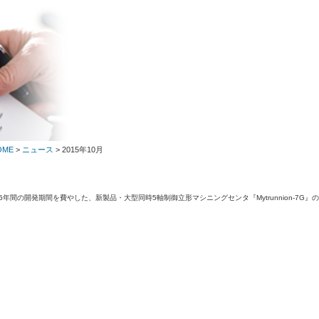
ME
>
ニュース
> 2015年10月
間の開発期間を費やした、新製品・大型同時5軸制御立形マシニングセンタ『Mytrunnion-7G』