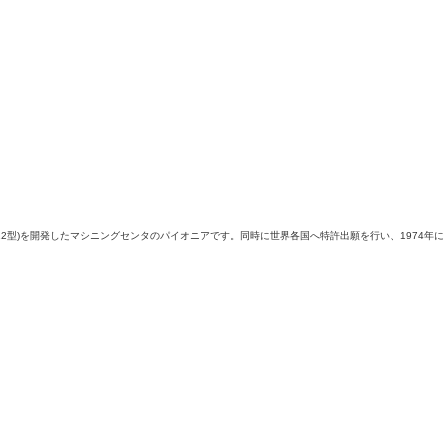
12型)を開発したマシニングセンタのパイオニアです。同時に世界各国へ特許出願を行い、1974年に