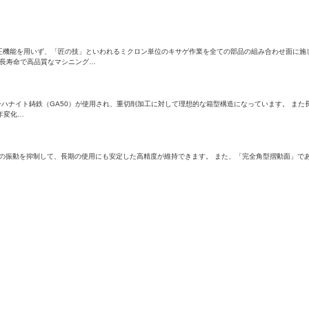
を用いず、「匠の技」といわれるミクロン単位のキサゲ作業を全ての部品の組み合わせ面に施し、True Ge
する長寿命で高品質なマシニング…
ハナイト鋳鉄（GA50）が使用され、重切削加工に対して理想的な箱型構造になっています。 ま
年変化…
の振動を抑制して、長期の使用にも安定した高精度が維持できます。 また、「完全角型摺動面」であ