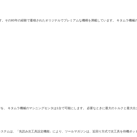
です。その80年の経験で蓄積されたオリジナルでプレミアムな機構を満載しています。 キタムラ機
を、 キタムラ機械のマシニングセンタは1台で可能にします。 必要なときに最大のトルクと最大出
ステムは、「先読み次工具設定機能」により、ツールマガジンは、近回り方式で次工具を待機ポット