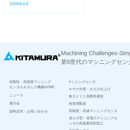
2009年4月
Machining Challenges-Simp
第5世代のマシニングセン
高剛性・高精度マシニング
マシニングセンタ
センタのキタムラ機械HOME
キサゲ作業・きさげ仕上げ
ニュース
角ガイドと高剛性構造
展示会
角形摺動面
高精度・高速マシニングセンタ
資料請求・お問い合わせ
省エネ型・省電力マシニングセ
ンタの高速重切削加工